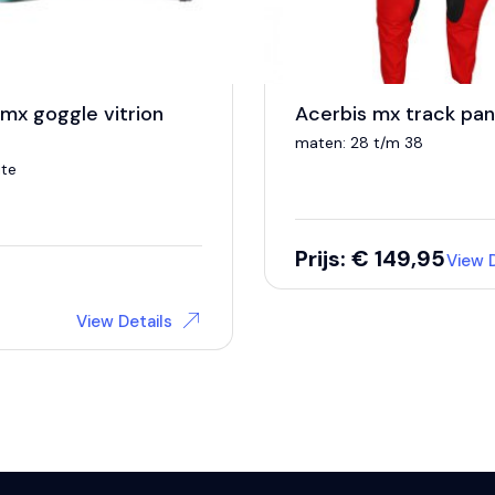
 mx goggle vitrion
Acerbis mx track pan
e
maten: 28 t/m 38
ite
Prijs: € 149,95
View D
View Details