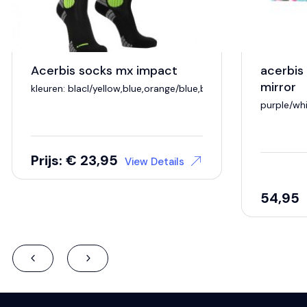
Acerbis socks mx impact
acerbis
mirror
kleuren: blacl/yellow,blue,orange/blue,black/red & blue/orang
purple/wh
Prijs: € 23,95
View Details
54,95