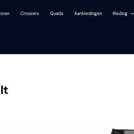
oren
Crossers
Quads
Aanbiedingen
Kleding
lt