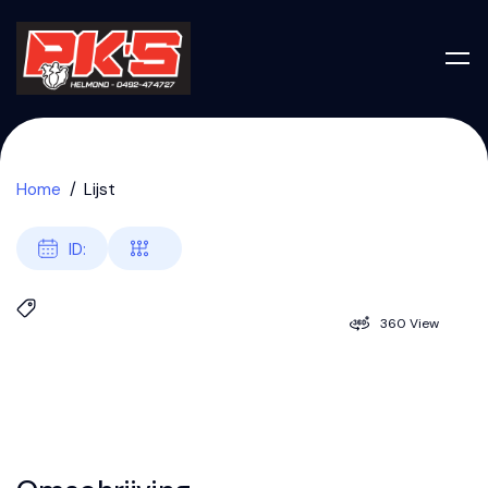
Home
Lijst
ID:
360 View